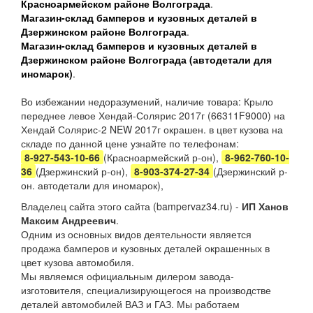
Красноармейском районе Волгограда
.
Магазин-склад бамперов и кузовных деталей в
Дзержинском районе Волгограда
.
Магазин-склад бамперов и кузовных деталей в
Дзержинском районе Волгограда (автодетали для
иномарок)
.
Во избежании недоразумений, наличие товара: Крыло
переднее левое Хендай-Солярис 2017г (66311F9000) на
Хендай Солярис-2 NEW 2017г окрашен. в цвет кузова на
складе по данной цене узнайте по телефонам:
8-927-543-10-66
(Красноармейский р-он),
8-962-760-10-
36
(Дзержинский р-он),
8-903-374-27-34
(Дзержинский р-
он. автодетали для иномарок),
Владелец сайта этого сайта (bampervaz34.ru) -
ИП Ханов
Максим Андреевич
.
Одним из основных видов деятельности является
продажа бамперов и кузовных деталей окрашенных в
цвет кузова автомобиля.
Мы являемся официальным дилером завода-
изготовителя, специализирующегося на производстве
деталей автомобилей ВАЗ и ГАЗ. Мы работаем