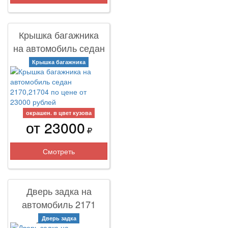
Крышка багажника
на автомобиль седан
2170,21704
Крышка багажника
окрашен. в цвет кузова
от 23000
Смотреть
Дверь задка на
автомобиль 2171
универсал
Дверь задка