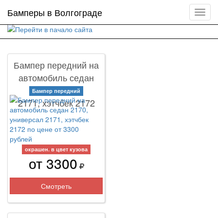
Бамперы в Волгограде
Мен
сайта
Бампер передний на
автомобиль седан
2170, универсал
Бампер передний
2171, хэтчбек 2172
окрашен. в цвет кузова
от 3300
Смотреть