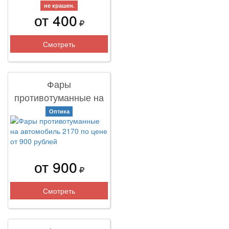
не крашен.
от 400
Смотреть
Фары
противотуманные на
автомобиль 2170
Оптика
от 900
Смотреть