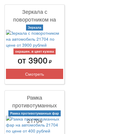
Зеркала с
поворотником на
автомобиль 21704
Зеркала
окрашен. в цвет кузова
от 3900
Смотреть
Рамка
противотуманных
фар на автомобиль
Рамка противотуманных фар
21704