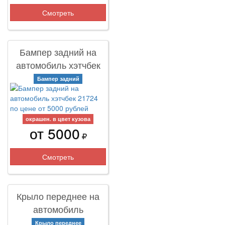
Смотреть
Бампер задний на
автомобиль хэтчбек
21724
Бампер задний
окрашен. в цвет кузова
от 5000
Смотреть
Крыло переднее на
автомобиль
2170,21704
Крыло переднее