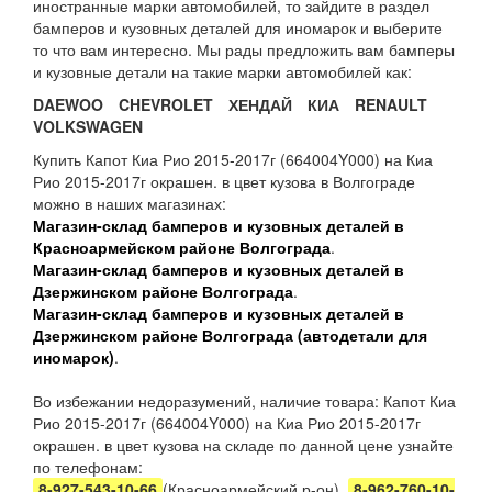
иностранные марки автомобилей, то зайдите в раздел
бамперов и кузовных деталей для иномарок и выберите
то что вам интересно. Мы рады предложить вам бамперы
и кузовные детали на такие марки автомобилей как:
DAEWOO
CHEVROLET
ХЕНДАЙ
КИА
RENAULT
VOLKSWAGEN
Купить Капот Киа Рио 2015-2017г (664004Y000) на Киа
Рио 2015-2017г окрашен. в цвет кузова в Волгограде
можно в наших магазинах:
Магазин-склад бамперов и кузовных деталей в
Красноармейском районе Волгограда
.
Магазин-склад бамперов и кузовных деталей в
Дзержинском районе Волгограда
.
Магазин-склад бамперов и кузовных деталей в
Дзержинском районе Волгограда (автодетали для
иномарок)
.
Во избежании недоразумений, наличие товара: Капот Киа
Рио 2015-2017г (664004Y000) на Киа Рио 2015-2017г
окрашен. в цвет кузова на складе по данной цене узнайте
по телефонам:
8-927-543-10-66
(Красноармейский р-он),
8-962-760-10-