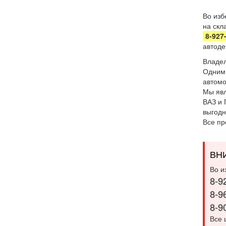
Во изб
на скл
8-927
автоде
Владел
Одним 
автомо
Мы явл
ВАЗ и 
выгодн
Все пр
ВН
Во и
8-9
8-9
8-9
Все 