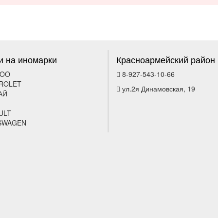
и на иномарки
Красноармейский район
OO
8-927-543-10-66
ROLET
ул.2я Динамовская, 19
АЙ
ULT
SWAGEN