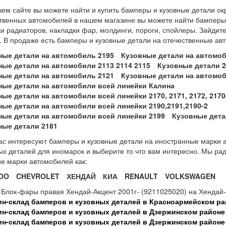
ем сайте вы можете найти и купить бамперы и кузовные детали ок
твенных автомобилей в нашем магазине вы можете найти бамперы, 
и радиаторов, накладки фар, молдинги, пороги, спойлеры. Зайдит
. В продаже есть бамперы и кузовные детали на отечественные ав
ные детали на автомобиль 2195
Кузовные детали на автомоб
ные детали на автомобили 2113 2114 2115
Кузовные детали 21
ные детали на автомобиль 2121
Кузовные детали на автомоб
ные детали на автомобили всей линейки Калина
ые детали на автомобили всей линейки 2170, 2171, 2172, 2170
ные детали на автомобили всей линейки 2190,2191,2190-2
ные детали на автомобили всей линейки 2199
Кузовные дета
ные детали 2181
ас интересуют бамперы и кузовные детали на иностранные марки а
ых деталей для иномарок и выберите то что вам интересно. Мы ра
ие марки автомобилей как:
OO
CHEVROLET
ХЕНДАЙ
КИА
RENAULT
VOLKSWAGEN
 Блок-фары правая Хендай-Акцент 2001г- (9211025020) на Хендай-
ин-склад бамперов и кузовных деталей в Красноармейском ра
ин-склад бамперов и кузовных деталей в Дзержинском районе
ин-склад бамперов и кузовных деталей в Дзержинском районе