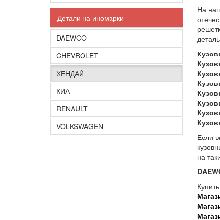
На наш
Детали на иномарки
отечес
решетк
DAEWOO
деталь
Кузов
CHEVROLET
Кузов
ХЕНДАЙ
Кузов
Кузов
КИА
Кузовн
Кузов
RENAULT
Кузов
Кузов
VOLKSWAGEN
Если в
кузовн
на так
DAEW
Купить
Магаз
Магаз
Магаз