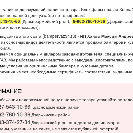
ежании недоразумений, наличие товара: Блок-фары правая Хендай-
аде по данной цене узнайте по телефонам:
-543-10-66
(Красноармейский р-он),
8-962-760-10-36
(Дзержинский
тали для иномарок),
ец сайта этого сайта (bampervaz34.ru) -
ИП Ханов Максим Андре
из основных видов деятельности является продажа бамперов и куз
биля.
яемся официальным дилером завода-изготовителя, специализиру
ГАЗ. Мы работаем непосредственно с заводами изготовителями, 
ые условия на оригинальные бампера и кузовные детали.
одукция имеет необходимые сертификаты соответствия, выданные
ИМАНИЕ!
збежании недоразумений цену и наличие товара уточняйте по тел
27-543-10-66
Красноармейский район
62-760-10-36
Дзержинский район
03-374-27-34
Дзержинский р-он. автодетали для иномарок
цены, указанные на сайте, не являются публичной офертой!