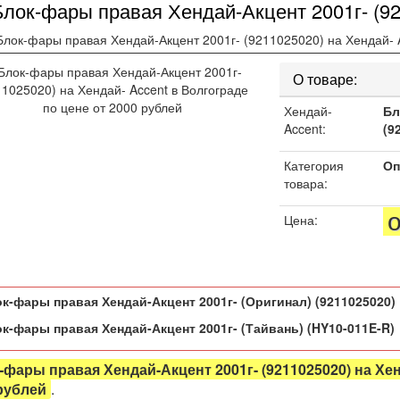
Блок-фары правая Хендай-Акцент 2001г- (92
Блок-фары правая Хендай-Акцент 2001г- (9211025020) на Хендай- A
08-2109-21099
О товаре:
Хендай-
Бл
Accent:
(9
Категория
Оп
товара:
Цена:
лина
0, 2171, 2172, 21704, 21724
90,2191,2190-2
к-фары правая Хендай-Акцент 2001г- (Оригинал) (
9211025020
)
99
к-фары правая Хендай-Акцент 2001г- (Тайвань) (
HY10-011E-R
)
80
-фары правая Хендай-Акцент 2001г- (9211025020) на Хе
рублей
.