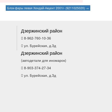
Блок-фары левая Хендай-Акцент 2001г- (9211025020) →
Дзержинский район
8-962-760-10-36
ул. Бурейская, д.3д
Дзержинский район
(автодетали для иномарок)
8-903-374-27-34
ул. Бурейская, д.3д