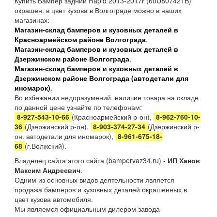
Купить Бампер задний Rapid 2013-2017г (60U807421B)
окрашен. в цвет кузова в Волгограде можно в наших
магазинах:
Магазин-склад бамперов и кузовных деталей в
Красноармейском районе Волгограда
.
Магазин-склад бамперов и кузовных деталей в
Дзержинском районе Волгограда
.
Магазин-склад бамперов и кузовных деталей в
Дзержинском районе Волгограда (автодетали для
иномарок)
.
Во избежании недоразумений, наличие товара на складе
по данной цене узнайте по телефонам:
8-927-543-10-66
(Красноармейский р-он),
8-962-760-10-
36
(Дзержинский р-он),
8-903-374-27-34
(Дзержинский р-
он. автодетали для иномарок),
8-961-675-18-
68
(г.Волжский).
Владелец сайта этого сайта (bampervaz34.ru) -
ИП Ханов
Максим Андреевич
.
Одним из основных видов деятельности является
продажа бамперов и кузовных деталей окрашенных в
цвет кузова автомобиля.
Мы являемся официальным дилером завода-