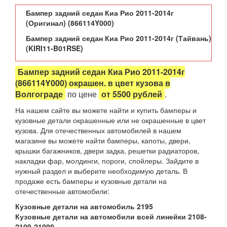
Бампер задний седан Киа Рио 2011-2014г
(Оригинал) (866114Y000)
Бампер задний седан
Киа Рио
2011-2014г (Тайвань)
(KIRI11-B01RSE)
Бампер задний седан Киа Рио 2011-2014г
(866114Y000) окрашен. в цвет кузова в
Волгограде
по цене
от 5500 рублей
.
На нашем сайте вы можете найти и купить бамперы и
кузовные детали окрашенные или не окрашенные в цвет
кузова. Для отечественных автомобилей в нашем
магазине вы можете найти бамперы, капоты, двери,
крышки багажников, двери задка, решетки радиаторов,
накладки фар, молдинги, пороги, спойлеры. Зайдите в
нужный раздел и выберите необходимую деталь. В
продаже есть бамперы и кузовные детали на
отечественные автомобили:
Кузовные детали на автомобиль 2195
Кузовные детали на автомобили всей линейки 2108-
2109-21099