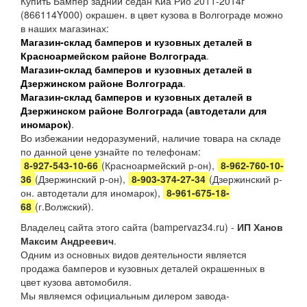
Купить Бампер задний седан Киа Рио 2011-2014г
(866114Y000) окрашен. в цвет кузова в Волгограде можно
в наших магазинах:
Магазин-склад бамперов и кузовных деталей в
Красноармейском районе Волгограда
.
Магазин-склад бамперов и кузовных деталей в
Дзержинском районе Волгограда
.
Магазин-склад бамперов и кузовных деталей в
Дзержинском районе Волгограда (автодетали для
иномарок)
.
Во избежании недоразумений, наличие товара на складе
по данной цене узнайте по телефонам:
8-927-543-10-66
(Красноармейский р-он),
8-962-760-10-
36
(Дзержинский р-он),
8-903-374-27-34
(Дзержинский р-
он. автодетали для иномарок),
8-961-675-18-
68
(г.Волжский).
Владелец сайта этого сайта (bampervaz34.ru) -
ИП Ханов
Максим Андреевич
.
Одним из основных видов деятельности является
продажа бамперов и кузовных деталей окрашенных в
цвет кузова автомобиля.
Мы являемся официальным дилером завода-