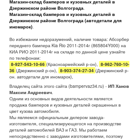
Магазин-склад бамперов и кузовных деталей в
Дзержинском районе Волгограда
.
Магазин-склад бамперов и кузовных деталей в
Дзержинском районе Волгограда (автодетали для
иномарок)
.
Во избежании недоразумений, наличие товара: Абсорбер
переднего бампера Kia Rio 2011-2014г (865804Y000) на
КИА РИО 2011-2014г на складе по данной цене узнайте
по телефонам:
8-927-543-10-66
(Красноармейский р-он),
8-962-760-10-
36
(Дзержинский р-он),
8-903-374-27-34
(Дзержинский р-
он. автодетали для иномарок),
Владелец сайта этого сайта (bampervaz34.ru) -
ИП Ханов
Максим Андреевич
.
Одним из основных видов деятельности является
продажа бамперов и кузовных деталей окрашенных в
цвет кузова автомобиля.
Мы являемся официальным дилером завода-
изготовителя, специализирующегося на производстве
деталей автомобилей ВАЗ и ГАЗ. Мы работаем
непосредственно с заводами изготовителями, поэтому