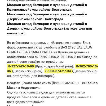
Магазин-склад бамперов и кузовных деталей в
Красноармейском районе Волгограда
.
Магазин-склад бамперов и кузовных деталей в
Дзержинском районе Волгограда
.
Магазин-склад бамперов и кузовных деталей в
Дзержинском районе Волгограда (автодетали для
иномарок)
.
Во избежании недоразумений, наличие товара: Блок-
фара совместима с автомобилем ВАЗ 2190 VAZ LADA
GRANTA / ВАЗ ЛАДА ГРАНТА на Кузовные детали на
автомобили всей линейки 2190,2191,2190-2 на складе по
данной цене узнайте по телефонам:
8-927-543-10-66
(Красноармейский р-он),
8-962-760-10-
36
(Дзержинский р-он),
8-903-374-27-34
(Дзержинский р-
он. автодетали для иномарок),
Владелец сайта этого сайта (bampervaz34.ru) -
ИП Ханов
Максим Андреевич
.
Одним из основных видов деятельности является
продажа бамперов и кузовных деталей окрашенных в
цвет кузова автомобиля.