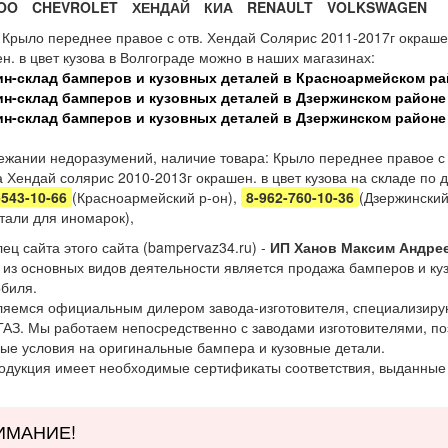
OO
CHEVROLET
ХЕНДАЙ
КИА
RENAULT
VOLKSWAGEN
 Крыло переднее правое с отв. Хендай Солярис 2011-2017г окраше
н. в цвет кузова в Волгограде можно в наших магазинах:
ин-склад бамперов и кузовных деталей в Красноармейском ра
ин-склад бамперов и кузовных деталей в Дзержинском районе
ин-склад бамперов и кузовных деталей в Дзержинском районе
ежании недоразумений, наличие товара: Крыло переднее правое с
а Хендай солярис 2010-2013г окрашен. в цвет кузова на складе по
-543-10-66
(Красноармейский р-он),
8-962-760-10-36
(Дзержинский
тали для иномарок),
ец сайта этого сайта (bampervaz34.ru) -
ИП Ханов Максим Андре
из основных видов деятельности является продажа бамперов и куз
биля.
яемся официальным дилером завода-изготовителя, специализиру
ГАЗ. Мы работаем непосредственно с заводами изготовителями, 
ые условия на оригинальные бампера и кузовные детали.
одукция имеет необходимые сертификаты соответствия, выданные
ИМАНИЕ!