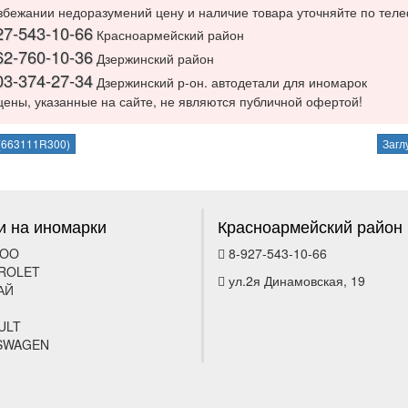
збежании недоразумений цену и наличие товара уточняйте по тел
27-543-10-66
Красноармейский район
62-760-10-36
Дзержинский район
03-374-27-34
Дзержинский р-он. автодетали для иномарок
цены, указанные на сайте, не являются публичной офертой!
 (663111R300)
Загл
и на иномарки
Красноармейский район
OO
8-927-543-10-66
ROLET
ул.2я Динамовская, 19
АЙ
ULT
SWAGEN