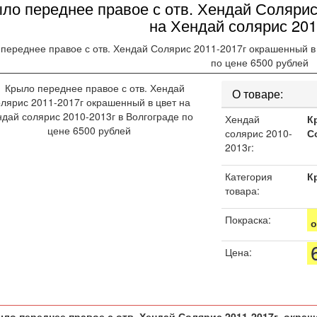
ло переднее правое с отв. Хендай Солярис
на Хендай солярис 201
переднее правое с отв. Хендай Солярис 2011-2017г окрашенный в 
08-2109-21099
по цене 6500 рублей
О товаре:
Хендай
К
солярис 2010-
С
2013г:
Категория
К
лина
товара:
0, 2171, 2172, 21704, 21724
Покраска:
о
90,2191,2190-2
Цена:
99
80
ло переднее правое с отв. Хендай Солярис 2011-2017г окраш