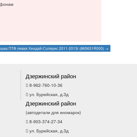
ефонам
ушка ПТФ левая Хендай-Солярис 2011-2013г (865631R000) →
Дзержинский район
8-962-760-10-36
ул. Бурейская, д.3д
Дзержинский район
(автодетали для иномарок)
8-903-374-27-34
ул. Бурейская, д.3д