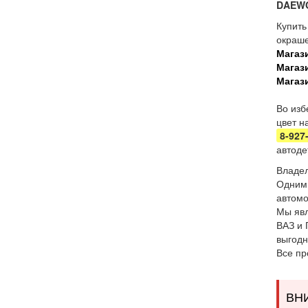
DAEW
Купить
окраше
Магаз
Магаз
Магаз
Во изб
цвет н
8-927
автоде
Владел
Одним 
автомо
Мы явл
ВАЗ и 
выгодн
Все пр
ВН