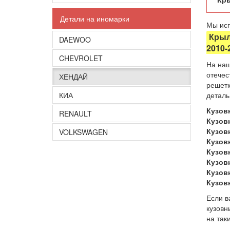
Детали на иномарки
Мы исп
Крыл
DAEWOO
2010-
CHEVROLET
На наш
отечес
ХЕНДАЙ
решетк
КИА
деталь
Кузов
RENAULT
Кузов
Кузов
VOLKSWAGEN
Кузов
Кузовн
Кузов
Кузов
Кузов
Если в
кузовн
на так