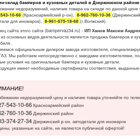
ин-склад бамперов и кузовных деталей в Дзержинском районе
ежании недоразумений, наличие товара на складе по данной цене
-543-10-66
(Красноармейский р-он),
8-962-760-10-36
(Дзержинский
тали для иномарок),
8-961-675-18-68
(г.Волжский).
ец сайта этого сайта (bampervaz34.ru) -
ИП Ханов Максим Андре
из основных видов деятельности является продажа бамперов и куз
биля.
яемся официальным дилером завода-изготовителя, специализиру
ГАЗ. Мы работаем непосредственно с заводами изготовителями, 
ые условия на оригинальные бампера и кузовные детали.
одукция имеет необходимые сертификаты соответствия, выданные
ИМАНИЕ!
збежании недоразумений цену и наличие товара уточняйте по тел
27-543-10-66
Красноармейский район
62-760-10-36
Дзержинский район
03-374-27-34
Дзержинский р-он. автодетали для иномарок
цены, указанные на сайте, не являются публичной офертой!