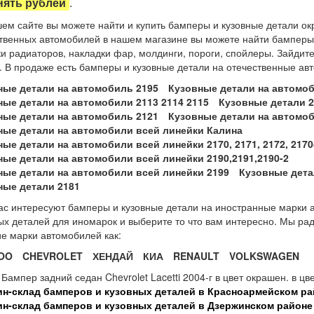
нять рублей
.
ем сайте вы можете найти и купить бамперы и кузовные детали ок
твенных автомобилей в нашем магазине вы можете найти бамперы, 
и радиаторов, накладки фар, молдинги, пороги, спойлеры. Зайдит
. В продаже есть бамперы и кузовные детали на отечественные ав
ные детали на автомобиль 2195
Кузовные детали на автомоб
ные детали на автомобили 2113 2114 2115
Кузовные детали 21
ные детали на автомобиль 2121
Кузовные детали на автомоб
ные детали на автомобили всей линейки Калина
ые детали на автомобили всей линейки 2170, 2171, 2172, 2170
ные детали на автомобили всей линейки 2190,2191,2190-2
ные детали на автомобили всей линейки 2199
Кузовные дета
ные детали 2181
ас интересуют бамперы и кузовные детали на иностранные марки а
ых деталей для иномарок и выберите то что вам интересно. Мы ра
ие марки автомобилей как:
OO
CHEVROLET
ХЕНДАЙ
КИА
RENAULT
VOLKSWAGEN
 Бампер задний седан Chevrolet Lacetti 2004-г в цвет окрашен. в ц
ин-склад бамперов и кузовных деталей в Красноармейском ра
ин-склад бамперов и кузовных деталей в Дзержинском районе