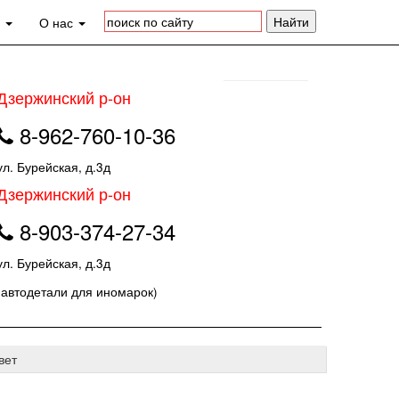
а
О нас
Дзержинский р-он
8-962-760-10-36
ул. Бурейская, д.3д
Дзержинский р-он
8-903-374-27-34
ул. Бурейская, д.3д
(автодетали для иномарок)
вет