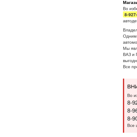
Магаз
Во изб
8-927
автоде
Владел
Одним 
автомо
Мы явл
ВАЗ и 
выгодн
Все пр
ВН
Во и
8-9
8-9
8-9
Все 