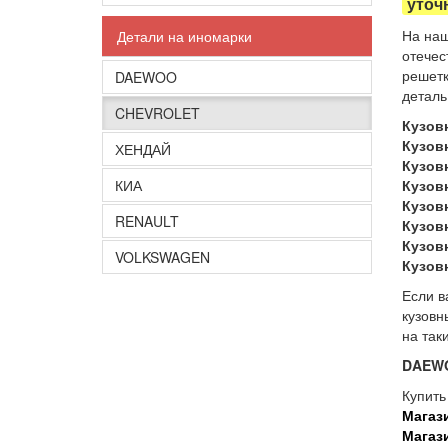
уточ
На наш
Детали на иномарки
отечес
решетк
DAEWOO
деталь
CHEVROLET
Кузов
Кузов
ХЕНДАЙ
Кузов
КИА
Кузов
Кузовн
RENAULT
Кузов
Кузов
VOLKSWAGEN
Кузов
Если в
кузовн
на так
DAEW
Купить
Магаз
Магаз